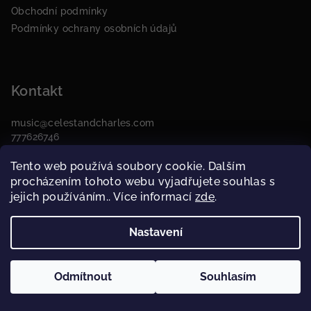
Obchodní podmínky
Podmínky ochrany osobních údajů
Kontakt
music
@
celestandcharles.com
777626746
Tento web používá soubory cookie. Dalším
procházením tohoto webu vyjadřujete souhlas s
jejich používáním.. Více informací
zde
.
Copyright 2026
Celest & Charles E-SHOP
. Všechna práva
vyhrazena.
Nastavení
Vytvořil Shoptet
Odmítnout
Souhlasím